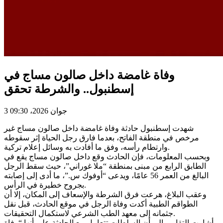
وفاة غامضة داخل صالون مساج في
إسطنبول.. والشرطة تحقق
3 جوان 2026، 09:30
شهدت إسطنبول حادثة وفاة غامضة داخل صالون مساج غير
مرخص في منطقة الفاتح، بعدما فارق رجل الحياة إثر سقوطه
وارتطام رأسه، وفق ما أفادت به وسائل إعلام تركية.
وبحسب المعلومات، فإن الحادث وقع داخل صالون مساج يقع في
الطابق الرابع من مبنى بمنطقة “ملا غوراني”، حيث سقط الرجل
البالغ من العمر 56 عامًا، ويدعى “أوفوك س.”، ما أدى إلى إصابته
بجروح خطيرة في الرأس.
وعقب البلاغ، هرعت فرق الشرطة والإسعاف إلى المكان، إلا أن
الطواقم الطبية أكدت وفاة الرجل في موقع الحادث، قبل نقل
جثمانه إلى معهد الطب الشرعي لاستكمال التحقيقات.
وأشارت التقارير إلى أن السلطات تتعامل مع الحادثة على أنها “وفاة