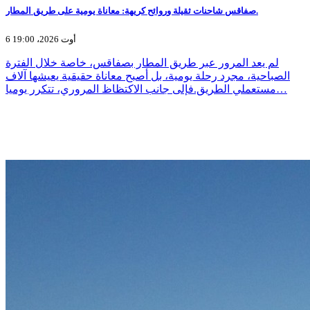
صفاقس شاحنات ثقيلة وروائح كريهة: معاناة يومية على طريق المطار.
6 أوت 2026، 19:00
لم يعد المرور عبر طريق المطار بصفاقس، خاصة خلال الفترة
الصباحية، مجرد رحلة يومية، بل أصبح معاناة حقيقية يعيشها آلاف
مستعملي الطريق.فإلى جانب الاكتظاظ المروري، تتكرر يوميا…