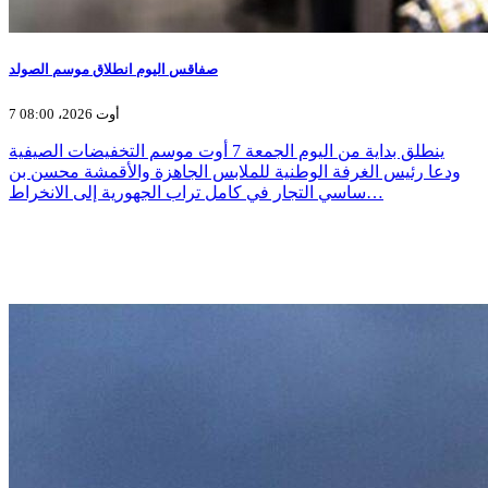
صفاقس اليوم انطلاق موسم الصولد
7 أوت 2026، 08:00
ينطلق بداية من اليوم الجمعة 7 أوت موسم التخفيضات الصيفية
ودعا رئيس الغرفة الوطنية للملابس الجاهزة والأقمشة محسن بن
ساسي التجار في كامل تراب الجهورية إلى الانخراط…