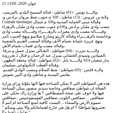
21 جوان 2020، 13:00
-ولايـــة تونس : (01) شاطئ : قبالة المسبح البلدي بالمرسى،
-ولاية بن عروس : (13) شاطئ : 100 م جنوب شط مروان برادس و
Centrale thermique وقبالة مبنى الحماية المدنية و100 م شمال
مصب وادي مليان برادس و100م جنوب مصب وادي مليان بالزهراء
وقبــــالة مصب وادي معيزات بالزهــــراء وقبــــالة مصب وادي
بوخامسة بالزهــــراء وقبالة كازينو وشارع صلامبو ونهج الحبيب ثامر
ونهج عزيزة عثمانة بحمام الأنف وقبالة المصب القديم بالشعبية
وقبالة مصب وادي قصاب بحمام الأنف،
-ولايــــة بنزرت : (04) شواطئ : البعـالي بمنزل جميل و مرفأ
الصيادين وسيدي الحشاني بمنزل عبد الرحمان و قنال 2 بجرزونة،
-ولايــــة نابل : (02) شواطئ : قبالة محطة التطهير SE4 بدار شعبان
وقبالة القطب التكنولوجي بسليمان،
-ولايـة قابس : (03) شواطئ : شط السلام ومصب الوادي القديم
بقابس المدينة و شاطئ وادي التين بغنوش.
هذه هي الشواطئ التي لا يمكن السباحة فيها لانها ملوّثة وراي وزارة
الصحّة ان شواطئ صفاقس وخاصة سيدي منصور يمكن السباحة
فيها ولا خوف على صحة المصطافين ؟ ها وزارة راك تحكي على
صفاقس …صفاقس التلوث..صفاقس الفوسفوجيبس ..صفاقس
سموم الارض والسماء …اليست كافية لمنع السباحة ام انتم لا
تعتبرونها شواطئا ؟ ام هل هي خارج اهتماماتكم والا بيني وبينكم ”
تحبّوا ترتاحوا منّا ”