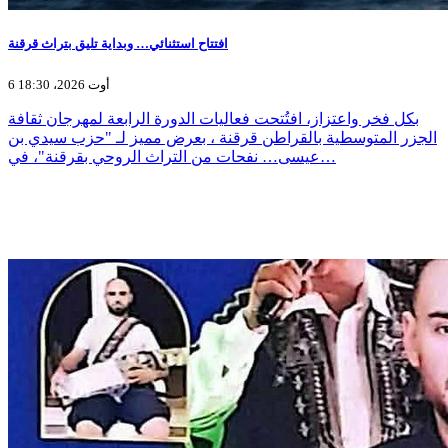
افتتاح استثنائي… وبداية تليق بتراث قرقنة
6 أوت 2026، 18:30
بكل فخر واعتزاز، افتُتحت فعاليات الدورة الرابعة لمهرجان ثقافة
الجزر المتوسطية بالقراطن قرقنة ، بعرض مميز لـ "حزب سيدي بن
عيسى… نفحات من التراث الروحي بقرقنة"، في…