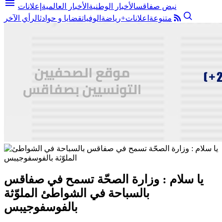
menu
نبض صفاقس
الأخبار الوطنية
الأخبار العالمية
إعلانات
متنوعة
اعلانات+
رياضة
الوفيات
قضايا و حوادث
الرأي الآخر
يا سلام : وزارة الصحّة تسمح في صفاقس
بالسباحة في الشواطئ الملوّثة
بالفوسفوجيبس