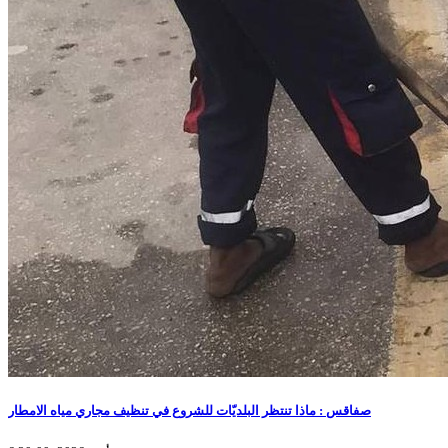
صفاقس : ماذا تنتظر البلديّات للشروع في تنظيف مجاري مياه الامطار