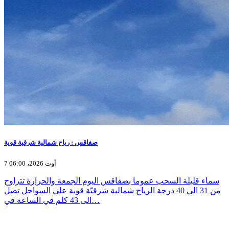
صفاقس : رياح شمالية شرقية قوية
7 أوت 2026، 06:00
سماء قليلة السحب عموما بصفاقس اليوم الجمعة والحرارة تتراوح
من 31 الى 40 درجة الرياح شمالية شرقيّة قوية على السواحل تصل
الى 43 كلم في الساعة في…