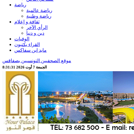
رياضة
رياضة عالمية
رياضة وطنية
ثقافة و إعلام
الرأي الآخر
دين و دنيا
الوفيات
القراء يكتبون
مايد إين سفاكس
موقع الصحفيين التونسيين بصفاقس
الجمعة 7 أوت 2026 8:31:33