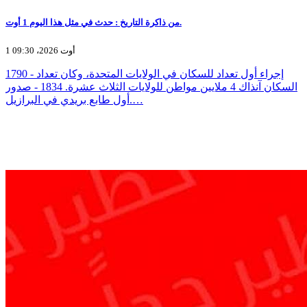
من ذاكرة التاريخ : حدث في مثل هذا اليوم 1 أوت.
1 أوت 2026، 09:30
1790 - إجراء أول تعداد للسكان في الولايات المتحدة، وكان تعداد
السكان آنذاك 4 ملايين مواطن للولايات الثلاث عشرة. 1834 - صدور
أول طابع بريدي في البرازيل.…