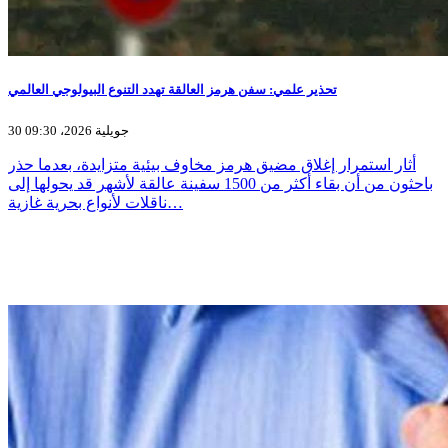
تحذير علمي: سفن هرمز العالقة تهدد التنوع البيولوجي العالمي
30 جويلية 2026، 09:30
أثار استمرار إغلاق مضيق هرمز مخاوف بيئية متزايدة، بعدما حذر
باحثون من أن بقاء أكثر من 1500 سفينة عالقة لأشهر قد يحولها إلى
ناقلات لأنواع بحرية غازية…