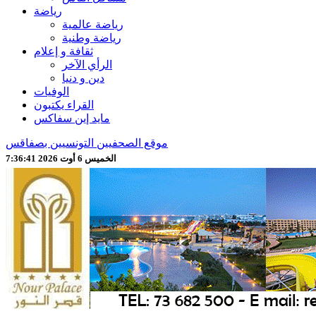
رياضة
رياضة عالمية
رياضة وطنية
ثقافة و إعلام
الرأي الآخر
دين و دنيا
الوفيات
القراء يكتبون
مايد إين سفاكس
موقع الصحفيين التونسيين بصفاقس
الخميس 6 أوت 2026 7:36:43