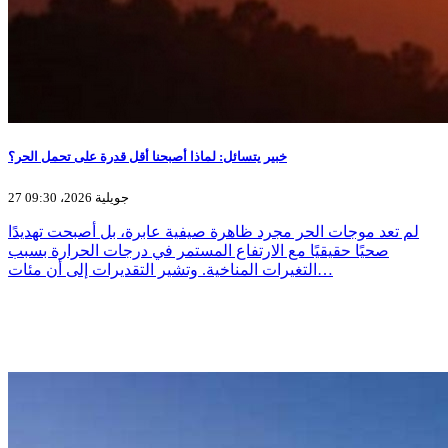
خبير يتسائل: لماذا أصبحنا أقل قدرة على تحمل الحر؟
27 جويلية 2026، 09:30
لم تعد موجات الحر مجرد ظاهرة صيفية عابرة، بل أصبحت تهديدًا
صحيًا حقيقيًا مع الارتفاع المستمر في درجات الحرارة بسبب
التغيرات المناخية. وتشير التقديرات إلى أن مئات…