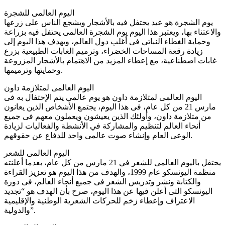
اليوم العالمى للشجرة
يوم الشجرة هو عيد يحتفل فيه بالأشجار ويشجع الناس على زرعها
والاعتناء بها، ويعتبر هذا اليوم يوم الشجرة العالمى يحتفل فيه بزراعة
وحماية الغطاء النباتى فى أغلب دول العالم، ويهدف هذا اليوم إلى
زيادة رقعة المساحات الخضراء، وترميم الغابات الطبيعية بزرع
غابات اصطناعية، مع إعطاء المزيد من الاهتمام بالأشجار المزروعة
وحمايتها وترميمها.
اليوم العالمى لمتلازمة داون
اليوم العالمى لمتلازمة داون هو يوم عالمي يتم الإحتفال به فى
مارس 21 من كل عام، فى هذا اليوم، يجتمع الأشخاص الذين يعانون
من متلازمة داون، وأولئك الذين يعيشون ويعملون معهم فى جميع
أنحاء العالم لتنظيم والمشاركة في الأنشطة والفعاليات لزيادة
الوعى العام وإنشاء صوت عالمى واحد للدفاع عن حقوقهم.
اليوم العالمى للشعر
يحتفل باليوم العالمى للشعر في 21 مارس من كل عام، بعدما أعلنته
منظمة اليونسكو عام 1999، والهدف من هذا اليوم هو تعزيز القراءة
والكتابة ونشر وتدريس الشعر فى جميع أنحاء العالم، فى دورة
اليونسكو التى أعلن فيها عن هذا اليوم، صرح بأن الهدف هو “تجديد
الاعتراف وإعطاء زخم للحركات الشعرية الوطنية والإقليمية
والدولية”.