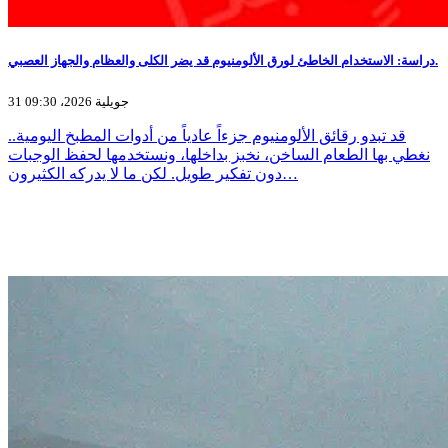
دراسة: الاستخدام الخاطئ لورق الألومنيوم قد يضر الكلى والعظام والجهاز العصبي.
31 جويلية 2026، 09:30
قد تبدو رقائق الألومنيوم جزءاً عادياً من أدوات المطبخ اليومية..
نغطي بها الطعام الساخن، نخبز بداخلها، ونستخدمها لحفظ الوجبات
دون تفكير طويل. لكن ما لا يدركه الكثيرون…