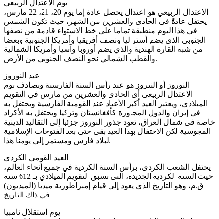
يوم الاعتدال الربيعى
الاعتدال الربيعي هو اعتدال يحصل عادة إما يوم 20، 21، 22 مارس،
يحتفل عادةً فى الحادى والعشرين من الشهر، حيث تكون الشمس
فى هذا اليوم منطبقة تماما على خط الاستواء قادمة من نصفها
الجنوبى الذي يضم أستراليا ونصف أفريقيا وأمريكا الجنوبية وبعضا
من شبه القارة الهندية والذي يضم أوروبا وآسيا وأمريكا الشمالية
والقطب الشمالي نحو النصف الجنوبي من الأرض.
عيد النوروز
النوروز أو النيروز هو عيد رأس السنة الفارسية ويصادف يوم
الاعتدال الربيعى أى الحادى والعشرين من مارس في التقويم
الميلادى، ويعتبر العيد أكبر الأعياد عند القومية الفارسية ويحتفل به
فى إيران والدول المجاورة كأفغانستان وتركيا ويحتفل به الأكراد
خاصة فى شمال العراق، تعود جذور النوروز جزئيا إلى التقاليد الدينية
المجوسية لكن الاحتفال بهذا العيد بقى حتى بعد الفتوحات الإسلامية
لبلاد فارس ومستمر إلى يومنا هذا.
العيد القومى الكردى
يحتفل الشعب الكردى، برأس السنة الكردية في جميع أنحاء العالم،
حيث السنة الكردية الجديدة، التى تسبق التقويم الميلادي بـ 612 سنة
ق.م، وهو التاريخ الذى يعود إلى قيام إمبراطورية ميديا (الميديون)
في ذاك التاريخ.
يوم استقلال نامبيا