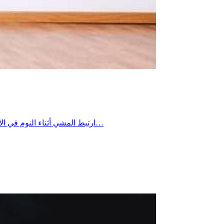
ارتبط المشي أثناء النوم في الأدب والسينما بالغموض والطرافة، لأنه يجمع بين النوم والحركة في مشهد يناقض المألوف، وتطال هذه الظاهرة نحو 1.5 بالمئة من البالغين و5…