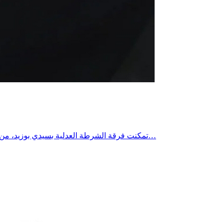
تمكنت فرقة الشرطة العدلية بسيدي بوزيد، من إلقاء القبض على عنصر مصنف بالخطير صادر في شأنه 80 منشور تفتيش، ومطلوب لدى عدة وحدات أمنية بمختلف ولايات الجمهورية.وتفيد…