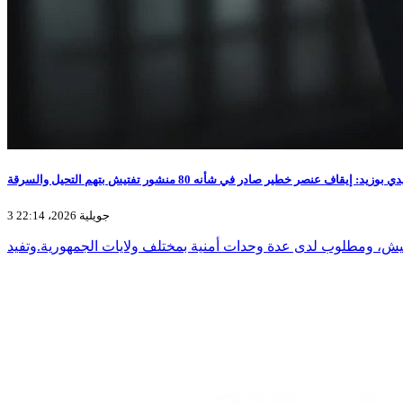
بوزيد: إيقاف عنصر خطير صادر في شأنه 80 منشور تفتيش بتهم التحيل والسرقة
3 جويلية 2026، 22:14