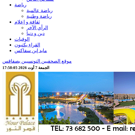
رياضة
رياضة عالمية
رياضة وطنية
ثقافة و إعلام
الرأي الآخر
دين و دنيا
الوفيات
القراء يكتبون
مايد إين سفاكس
موقع الصحفيين التونسيين بصفاقس
الجمعة 7 أوت 2026 17:58:07