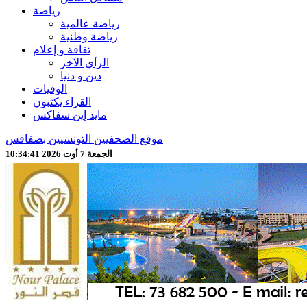
رياضة
رياضة عالمية
رياضة وطنية
ثقافة و إعلام
الرأي الآخر
دين و دنيا
الوفيات
القراء يكتبون
مايد إين سفاكس
موقع الصحفيين التونسيين بصفاقس
الجمعة 7 أوت 2026 10:34:43