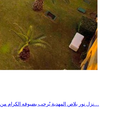
نزل نور بلاص المهدية يُرحب بضيوفه الكرام من جديد في موسم الصيف بتخفيضات هامة ... للتمتع بجمال البحر وفخامة المكان ولعشاق المسبح الكبير والألعاب المائية والسهرات التنشيطية…