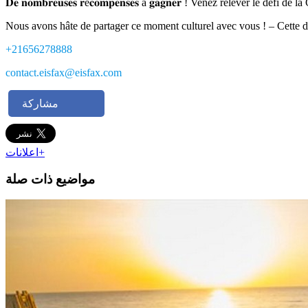
𝐃𝐞 𝐧𝐨𝐦𝐛𝐫𝐞𝐮𝐬𝐞𝐬 𝐫é𝐜𝐨𝐦𝐩𝐞𝐧𝐬𝐞𝐬 à 𝐠𝐚𝐠𝐧𝐞𝐫 ! Venez relever le défi d
Nous avons hâte de partager ce moment culturel avec vous ! – Cette dict
+21656278888
contact.eisfax@eisfax.com
مشاركة
اعلانات+
مواضيع ذات صلة