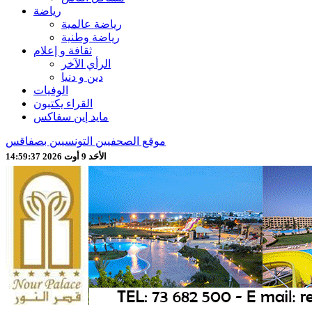
رياضة
رياضة عالمية
رياضة وطنية
ثقافة و إعلام
الرأي الآخر
دين و دنيا
الوفيات
القراء يكتبون
مايد إين سفاكس
موقع الصحفيين التونسيين بصفاقس
الأحَد 9 أوت 2026 14:59:39