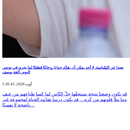
بعيدا عن السّياسة، لا أحد يمكن أن يقدّم جوابا روحانيّا قطعيّا لما يجري في تونس
اليوم...الفة يوسف
5 أوت 2026، 20:45
قد يكون وضعنا نتيجة يستحقّها جلّ النّاس لما كسا طباعهم من عنف
وما ملأ قلوبهم من كره… قد يكون درسا تقدّمه الحياة لمجموعة غير
ناضجة لا نفسيّا…