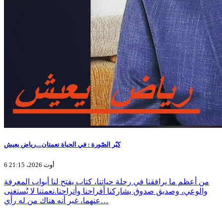
كبّر الصّورة : في الحياة نعمتان....رياض يعيش
6 أوت 2026، 21:15
من أعظم ما يرافقنا في رحلة حياتنا، كتاب يفتح لنا أبواب المعرفة
والوعي، وصديق صدوق يشاركنا أفراحنا وأتراحنا.نعمتنا لا يٌستغنى
عنهما، غير أنه هناك من له رأي…