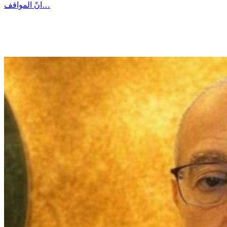
انّ المواقف…