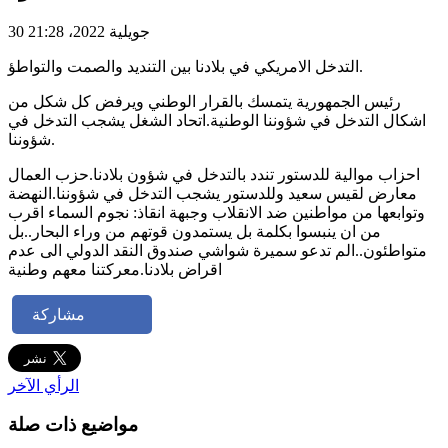
30 جويلية 2022، 21:28
التدخل الامريكي في بلادنا بين التنديد والصمت والتواطؤ.
رئيس الجمهورية يتمسك بالقرار الوطني ويرفض كل شكل من
اشكال التدخل في شؤوننا الوطنية.اتحاد الشغل يشجب التدخل في
شؤوننا.
احزاب موالية للدستور تندد بالتدخل في شؤون بلادنا.حزب العمال
معارض لقيس سعيد وللدستور يشجب التدخل في شؤوننا.النهضة
وتوابعها من مواطنين ضد الانقلاب وجبهة انقاذ: نجوم السماء اقرب
من ان ينبسوا بكلمة بل يستمدون قوتهم من وراء البحار..بل
متواطئون..الم تدعو سميرة شواشي صندوق النقد الدولي الى عدم
اقراض بلادنا.معركتنا معهم وطنية
مشاركة
الرأي الآخر
مواضيع ذات صلة