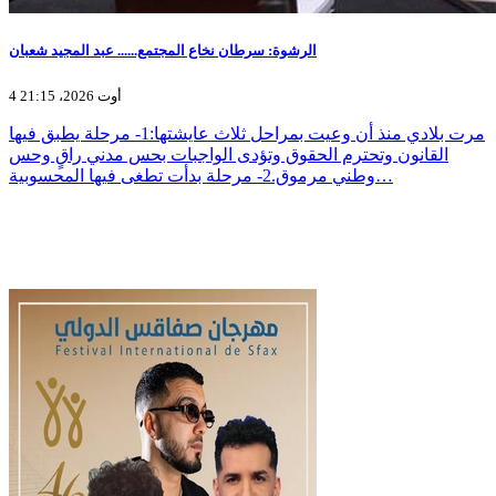
الرشوة: سرطان نخاع المجتمع...... عبد المجيد شعبان
4 أوت 2026، 21:15
مرت بلادي منذ أن وعيت بمراحل ثلاث عايشتها:1- مرحلة يطبق فيها
القانون وتحترم الحقوق وتؤدى الواجبات بحس مدني راقٍ وحس
وطني مرموق.2- مرحلة بدأت تطغى فيها المحسوبية…