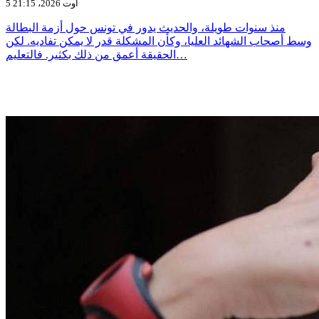
5 أوت 2026، 21:15
منذ سنوات طويلة، والحديث يدور في تونس حول أزمة البطالة
وسط أصحاب الشهائد العليا، وكأن المشكلة قدر لا يمكن تفاديه. لكن
الحقيقة أعمق من ذلك بكثير. فالتعليم…