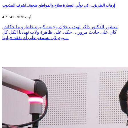
إرهاب الطريق… كي تولّي السيارة سلاح والمواطن ضحية...اشرف المذيوب
4 أوت 2026، 21:45
منشور الدكتور ذاكر لهيذب حرّك وجيعة كبيرة خاطرو ما حكاش
كان على حادث مرور… حكى على ظاهرة ولات تهددنا الكل كل
يوم.كي نسمعو على أم تفقد حياتها…