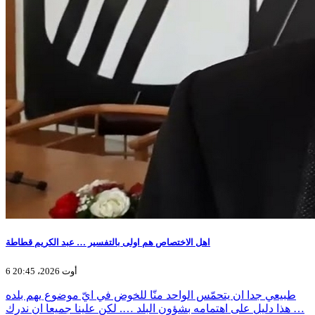
اهل الاختصاص هم اولى بالتفسير … عبد الكريم قطاطة
6 أوت 2026، 20:45
طبيعي جدا ان يتحمّس الواحد منّا للخوض في ايّ موضوع يهم بلده
… هذا دليل على اهتمامه بشؤون البلد …. لكن علينا جميعا ان ندرك