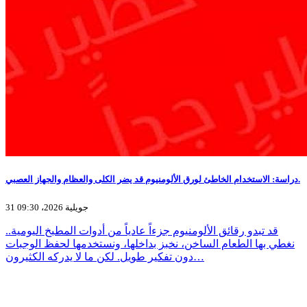
دراسة: الاستخدام الخاطئ لورق الألومنيوم قد يضر الكلى والعظام والجهاز العصبي.
31 جويلية 2026، 09:30
قد تبدو رقائق الألومنيوم جزءاً عادياً من أدوات المطبخ اليومية..
نغطي بها الطعام الساخن، نخبز بداخلها، ونستخدمها لحفظ الوجبات
دون تفكير طويل. لكن ما لا يدركه الكثيرون…