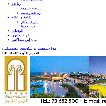
رياضة
رياضة عالمية
رياضة وطنية
ثقافة و إعلام
الرأي الآخر
دين و دنيا
الوفيات
القراء يكتبون
مايد إين سفاكس
موقع الصحفيين التونسيين بصفاقس
الخميس 6 أوت 2026 8:41:39