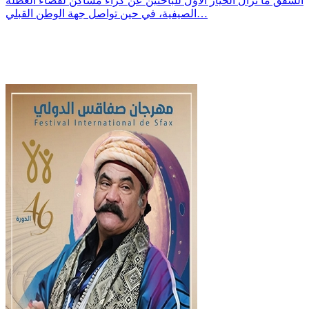
الشّقق ما تزال الخيار الأوّل للباحثين عن كراء مساكن لقضاء العطلة
الصيفية، في حين تواصل جهة الوطن القبلي…