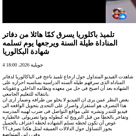
تلميذ باكلوريا يسرق كمّا هائلا من دفاتر
المناداة طيلة السنة ويرجعها يوم تسلمه
شهادة البكالوريا
4 جويلية 2026، 18:00
شاهدت الفيديو المتداول حول ارجاع تلميذ ناجح فى الباكالوريا لدفاتر
المناداه الذى سرقهم طيله السنه الدراسيه بمناسبه احرازه على
الشهاده بعد أن اصبح فى حل من معهده ونظامه الداخلي وعقوباته
بانتقاله للتعليم الجامعي.
بغض النظر عمن يرى ان الفيديو لا يخلو من طرافه وضمار ارى ان
هذا التصرف هو استفزاز واصرار على التحدى بتحويل الواقعه الى
فيديو للتندر ونشره على مواقع التواصل فى ضرب لهيبه المدرسه
وتفاخر بالخطا من قبل التروبج له كبطوله وتوا تضربولى عالطياره
عوض أن تكون لحظه تسلم الشهاده لحظه اعتراف بالجميل
يجوز التساؤل حول الدلالات العميقه لمثل هكذا تصرف؟؟
وفي رايي المتواضع