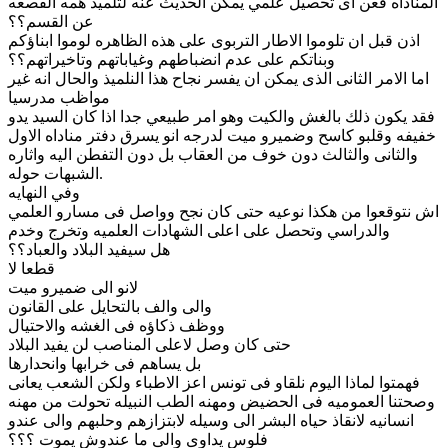
المناداه فعن اى تحصيل علمي يمكن الحديث عنه لتلميذ همه الفصعه
عن القسم؟؟
اذن قبل ان تلوموا الاطار التربوى على هذه الظاهره لوموا ابناؤكم
وبناتكم على عدم انضباطهم وغياباتهم وتاخيراتهم؟؟
اما الامر الثانى الذى يمكن ان يفسر نجاح هذا النلميذ والحال انه غير
مواظب مدرسيا
فقد يكون ذلك بالغش والكيت وهو امر طبيعي جدا اذا كان السيد يدو
خفيفه وقلبو كاسح وضميرو ميت لدرجه انو يسرق دفتر مناداه الاول
والثانى والثالث دون خوف من العقاب بل دون التفطن اليه واثاره
الشبهات حوله.
وفي النهايه
اش نتوقعوا من هكذا نوعيه حتى كان نجح وواصل فى مسارو العلمي
والدراسي وتحصل على اعلى الشهادات العلميه وتخرج وخدم
هل سيفيد البلاد والعباد؟؟
قطعا لا
لانو الى ضميرو ميت
والى والف بالتحايل على القانون
ووظف ذكاؤه فى الغشه والاحتيال
حتى كان وصل لاعلى المناصب لن يفيد البلاد
بل يساهم فى خرابها وانحدارها
فهمتوا لماذا اليوم نلقاو فى تونس اعز الاطباء ولكن الشعب يعانى
وصحتنا العموميه فى الحضيض ومهنه الطب النبيله تحولت من مهنه
انسانيه لانقاذ حياه البشر الى وسيله لابتزازهم وحلبهم والى عندو
فلوس يداوى والى ما عندوش يموت ؟؟؟