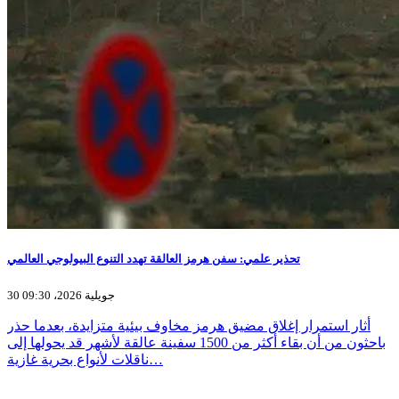
تحذير علمي: سفن هرمز العالقة تهدد التنوع البيولوجي العالمي
30 جويلية 2026، 09:30
أثار استمرار إغلاق مضيق هرمز مخاوف بيئية متزايدة، بعدما حذر
باحثون من أن بقاء أكثر من 1500 سفينة عالقة لأشهر قد يحولها إلى
ناقلات لأنواع بحرية غازية…