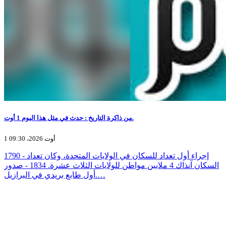
من ذاكرة التاريخ : حدث في مثل هذا اليوم 1 أوت.
1 أوت 2026، 09:30
1790 - إجراء أول تعداد للسكان في الولايات المتحدة، وكان تعداد
السكان آنذاك 4 ملايين مواطن للولايات الثلاث عشرة. 1834 - صدور
أول طابع بريدي في البرازيل.…