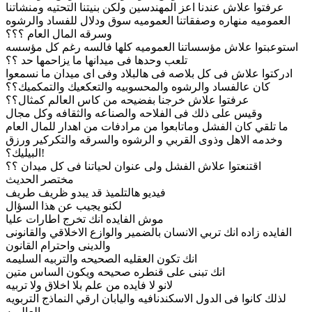
عرفتوا علاش عندنا اعز المهندسين ولكن بنيتنا التحتيه ومنشاتنا
العموميه منهاره وصفقاتنا العموميه سوق ودلال للفساد والرشوه
وسرقه المال العام ؟؟؟
استوعبتوا علاش مؤسساتنا العموميه كلها فالسه رغم كل مؤسسه
تلعب وحدها فى ميدانها ما يزاحمها حد ؟؟
ادركتوا علاش فى كل بلاصه فى هالبلاد وفى اى ميدان ما نسمعوا
كان عالفساد والرشوه والمحسوبيه والتعكعيك والتمكميك؟؟
عرفتوا علاش خرجنا بفضيحه من كاس العالم كمثال؟؟
وقيس على ذلك فى الفلاحه والصناعه والثقافه وكل مجال
ما تلقي كان الفشل وماتابعوا من مرادفات من اهدار للمال العام
وخدمه الاهل وذوى القربي و الرشوه والسرقه والتكركير ورزق
البيليك؟!
اقتنعتوا علاش الفشل ولى عنوان لحياتنا فى كل ميدان ؟؟
مختصر الحديث
فيديو هالتلميذ قد يبدو ظريف طريف
لكنو يجيب عن هذا السؤال
موش الفايده انك تخرج اطارات عليا
الفايده زاده انك تربي الانسان بالضمير والوازع الاخلاقي والقانونى
والدينى واحترام القانون
انك تكون العقليه الصحيحه والتربيه السليمه
انك تبنى على قنطره صحيحه ويكون الساس متين
لانو لا فايده من علم بلا اخلاق ولا تربيه
لذلك كانوا فى الدول الاسكندنافيه واليابان ارقي النماذج التربويه
العالميه