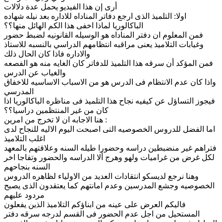
أرى إن هذا الفيديو يحمل عدة دلالات
اولا: التلميذ الذى ارجع دفاتر المناداه للاداره بعد نيله شهاده
الباكالوريا لماذا اخفى هذا الكم الهائل منها؟؟
فمن المعلوم ان دفتر المناداه هو الوسيله القانونيه لضبط حضور
وغيابات التلاميذ يعنى مراقبه انتظامهم الدراسي بالنسبه للاستاذ
والاداره فاذا كان الحال ذلك
فمن المؤكد أن سرقه هذا التلميذ للدفاتر كان الغايه منه هو الفصعه
والغياب عن الدرس
واذا كان عدم الانتظام فى الدرس هو من الاسباب الاساسيه للاخفاق
المدرسي
فيجوز التساؤل عن كيفيه نجاح هذا التلميذ فى مناظره الباكالوريا اذا
كان من غير المنتظمين دراسيا؟؟
هنا الاجابه ان لا تخرج من امرين :
اما الفضل للدروس الخصوصيه التى اصبحت اليوم الاليه للنجاح لدى
اغلب التلاميذ
فتراهم غير منضبطين دراسه وحضورا طيله السنه وعلاقتهم بالمعهد
لكل غرض من غراميات ولهو وهرج ألا الدراسه والحضور وتفاجا اخر
السنه بنجاحهم
وهنا نرجع لديسكو انتقادات العديد من الاولياء لظاهره الدروس
الخصوصيه وجشع المدرسين وعدم امانتهم كما يعتقدون الذى يصبح
مردود عليهم
فاليكم العرض على عينه من ابناؤكم التلاميذ الذين يفعلون
المستحيل من اجل عدم الحضور فى القسم لدرجه سرقه دفتر