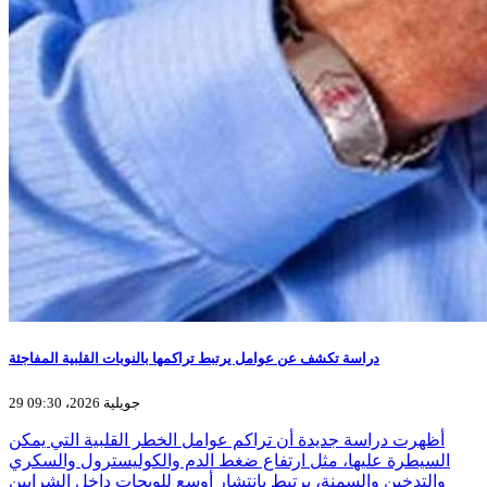
دراسة تكشف عن عوامل يرتبط تراكمها بالنوبات القلبية المفاجئة
29 جويلية 2026، 09:30
أظهرت دراسة جديدة أن تراكم عوامل الخطر القلبية التي يمكن
السيطرة عليها، مثل ارتفاع ضغط الدم والكوليسترول والسكري
والتدخين والسمنة، يرتبط بانتشار أوسع للويحات داخل الشرايين