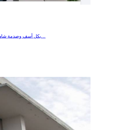
بكل أسف وصدمة شاهدت فيديو لوالدتي، البالغة من العمر 64 سنة، داخل مصحة بجربة وهي تحت تأثير البنج وغير واعية بما يحدث حولها. والدتي مقيمة بالخارج وقد…