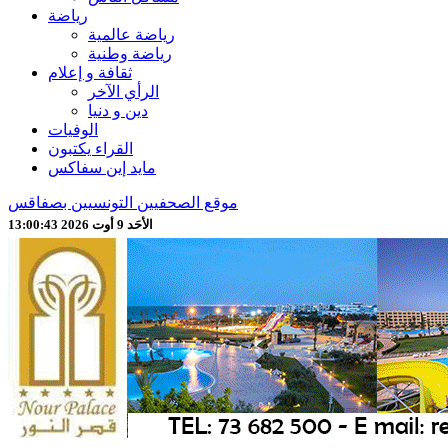
رياضة
رياضة عالمية
رياضة وطنية
ثقافة و إعلام
الرأي الآخر
دين و دنيا
الوفيات
القراء يكتبون
مايد إين سفاكس
موقع الصحفيين التونسيين بصفاقس
الأحَد 9 أوت 2026 13:00:45