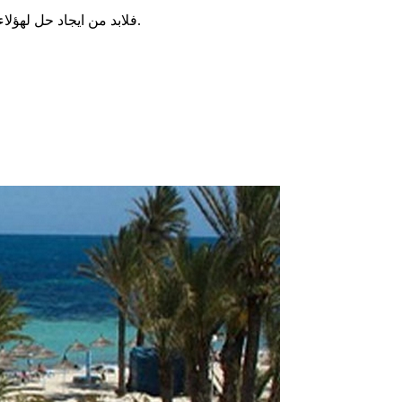
فلابد من ايجاد حل لهؤلاء المواطنين وتنظيم جسر جوي للعودة بهم، مع ضمان الترتيبات الصحية اللازمة ضمانا لسلامتهم وسلامة أهاليهم وعموم المواطنين في تونس.