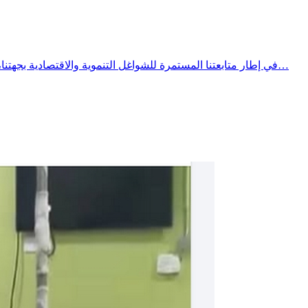
​​في إطار متابعتنا المستمرة للشواغل التنموية والاقتصادية بجهتنا، وأمام الصيحات المتكررة للمستثمرين وأبناء الجهة العاملين في قطاع السياحة والترفيه على الملك العمومي البحري، حان الوقت لنفتح بكل…