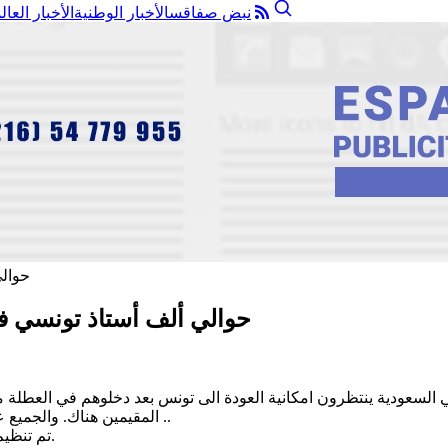
نبض صفاقس
الأخبار الوطنية
الأخبار العال
حوالي ألف أستاذ تونسي ف
ذ جامعي تونسي مقيمين في السعودية ينتظرون امكانية العودة الى تونس بعد دخلوهم
المقيمين هناك. والجميع علم بشرط الحجر الصحي الاجباري وعلى تواصل مع المصالح القنصلية ..
تم تنظيم رحلة اجلاء واحدة. وحصلت تجاوزات عديدة في الرحلة وحجز التذاكر.