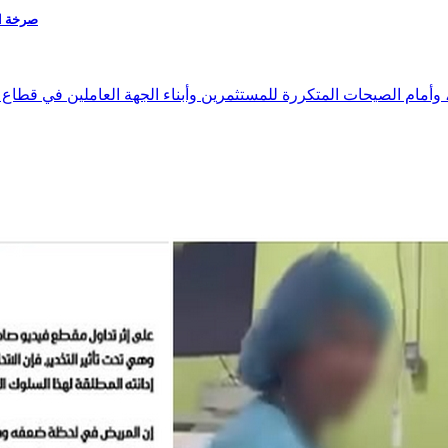
صرخة استغاث