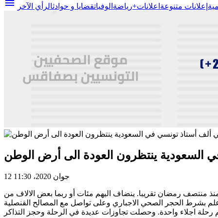
menu
مية
إعلانات متنوعة
اعلانات+
رياضة
الوفيات
قضايا و حوادث
الرأي الآخر
ي السعودية ينتظرون العودة الى أرض الوطن
12 جوان 2020، 11:30
 في العطلة منذ منتصف رمضان تقريبا. ينضاف اليهم مئات أو ربما بعض الالاف من