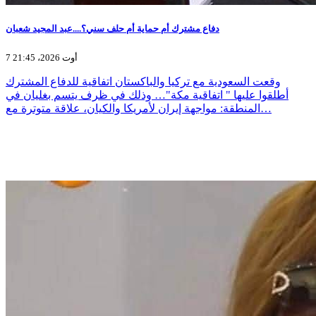
دفاع مشترك أم حماية أم حلف سني؟....عبد المجيد شعبان
7 أوت 2026، 21:45
وقعت السعودية مع تركيا والباكستان اتفاقية للدفاع المشترك
أطلقوا عليها " اتفاقية مكة"… وذلك في ظرف يتسم بغليان في
المنطقة: مواجهة إيران لأمريكا والكيان، علاقة متوترة مع…