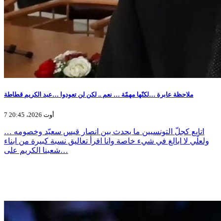
ملاحظة عابرة …لكنّها مهمّة … نعم .. لكن لن تعودوا …عبد الكريم قطاطة
7 أوت 2026، 20:45
اتابع كجلّ التونسيين ما يحدث بين انصار قيس سعيّد وخصومه …
ولعلّي لا ابالغ في شيء خاصة وانا اقرأ تعاليق نسبة كبيرة من ابناء
شعبنا الكريم على…