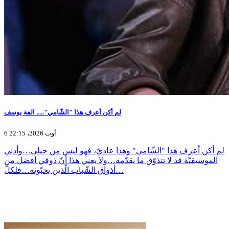
لم أكن أعرف هذا "الشّامي"..... الفة يوسف
6 أوت 2026، 22:15
لم أكن أعرف هذا "الشّامي" وهذا عاديّ، فهو ليس من جيلي…وأذني
الموسيقيّة قد لا تتذوّق ما يقدّمه…ولا يعني هذا أنّ ذوقي أفضل من
أذواق الشّباب الّذين يحبّونه…فلكلّ…