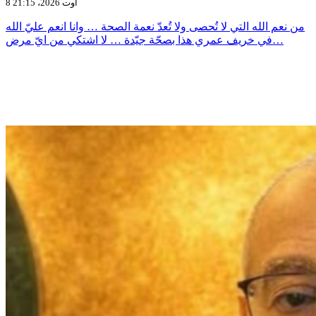
8 أوت 2026، 21:15
من نعم الله التي لا تُحصى ولا تُعدّ نعمة الصحة … وانا انعم عليّ الله
في خريف عمري هذا بصحّة جيّدة … لا اشتكي من ايّ مرض…