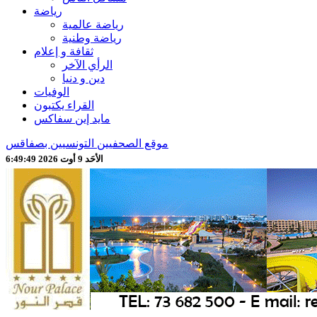
رياضة
رياضة عالمية
رياضة وطنية
ثقافة و إعلام
الرأي الآخر
دين و دنيا
الوفيات
القراء يكتبون
مايد إين سفاكس
موقع الصحفيين التونسيين بصفاقس
الأحَد 9 أوت 2026 6:49:51