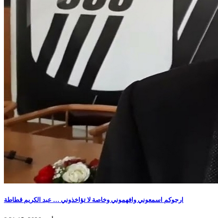
ارجوكم اسمعوني وافهموني وخاصة لا تؤاخذوني … عبد الكريم قطاطة