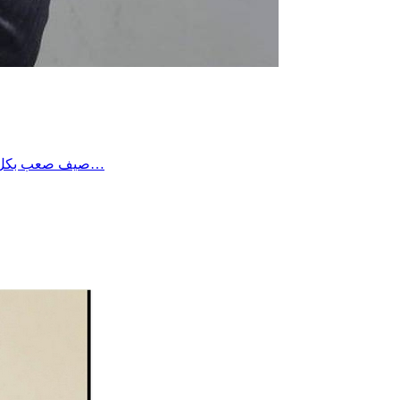
صيف صعب بكل المقاييس … عشته شخصيا بألم كبير و أتمنى ألا يتكرر …هناك اختيارات وطنية تعثرنا فيها…و اقول انه للأسف، بقيت لدينا من زمن بعيد في…