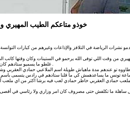
خوذو متاعكم الطيب المهيري وع
و نشرات الرياضة في التلافز والإذاعات وغيرهم من كبارات التوانسة و
هيري من وقت اللي توفى الله يرحمو في الستينات وكان وقتها كاتب ال
غلطو ما يسميو ستادهم كان باسم الطيب المهيري اللي هو ولد تونس العاصمة ماهواش صفاقسي .
ملعب حمادي العقربي خاطر حمادي لعب فيه برشا اكثر من اي ملعب آخ
 ساهلة ما تكلفش حتى مصروف كان امر وزاري ولا رئاسي في أقصى الحا