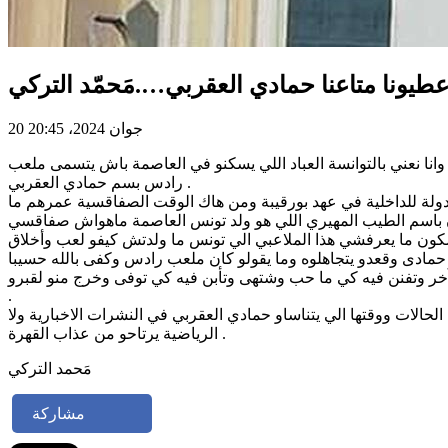
طيونا متاعنا حمادي العقربي….مَحمّد التركي
20 جوان 2024، 20:45
انا نعني بالتوانسة العباد اللي يسكنو في العاصمة باش يتسمى ملعب
رادس بسم حمادي العقربي .
دولة للداخلية في عهد بورقيبة ومن هاك الوقت الصفاقسية عمرهم ما
ر وتفنن فيه كي ما حب وشتهى وتأبن فيه كي توفى وخرج منو لقبرو
.
لات ووقتها الي يتناساو حمادي العقربي في النشرات الاخبارية ولا
الرياضية يرتاحو من عذاب القهرة .
مَحمد التركي
مشاركة