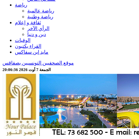
رياضة
رياضة عالمية
رياضة وطنية
ثقافة و إعلام
الرأي الآخر
دين و دنيا
الوفيات
القراء يكتبون
مايد إين سفاكس
موقع الصحفيين التونسيين بصفاقس
الجمعة 7 أوت 2026 20:06:38