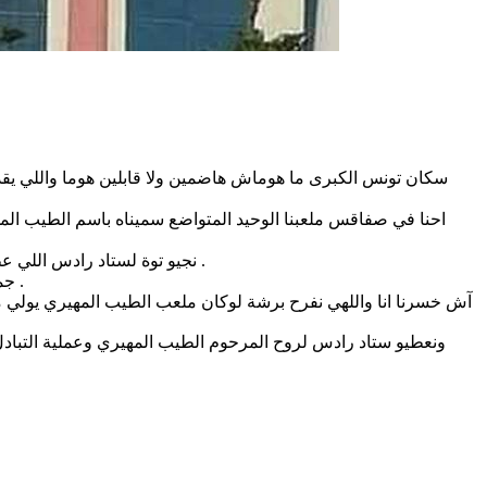
سكان تونس الكبرى ما هوماش هاضمين ولا قابلين هوما واللي يقدم
احنا في صفاقس ملعبنا الوحيد المتواضع سميناه باسم الطيب الم
نجيو توة لستاد رادس اللي عطاووه تو عندهم مدة ماهياش طويلة اسم الملاعبي حمادي العقربي وشكون ما يعرفشي هذا الملاعبي الي تونس ما ولدتش كيفو لعب وأخلاق .
جماعة تونس ما يساعدهمش كي ما قلنا ستادهم في رادس يتسمى باسم حمادى وقعدو يتجاهلوه وما يقولو كان ملعب رادس وكفى بالله حسيبا .
آش خسرنا انا واللهي نفرح برشة لوكان ملعب الطيب المهيري يولي 
ونعطيو ستاد رادس لروح المرحوم الطيب المهيري وعملية التبادل