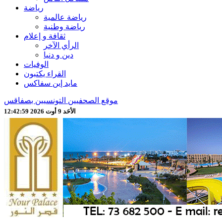
رياضة
رياضة عالمية
رياضة وطنية
ثقافة و إعلام
الرأي الآخر
دين و دنيا
الوفيات
القراء يكتبون
مايد إين سفاكس
موقع الصحفيين التونسيين بصفاقس
الأحَد 9 أوت 2026 12:43:01