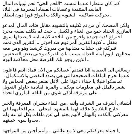
كما كان منتظرا عندما لمست “اللحم الحي” لحم لوبيات المال
الفاسد المتنفذة وعصابات الفساد المجرمة في البلاد
تحركت #ماكينة_التشويه والكذب البواح فورا دون انتظار ..
ولكن المضحك أن من تم تكليفه بالتشويه مقابل فتات المال المدعو
المازري الحداد جمع بين الغباء والكسل .. حيث لم يكلف نفسه مجرد
اختراع كذبة جديدة واخرج من الثلاجة كذبة بايتة لا يصدقها سوى
مغفل .. كذبة التقرير المزعوم ضد اخوتي .. التقرير الذي تمت
فبركته في حيثيات مشابهة من مبروك كرشيد وهو ومن معه
محالون اليوم أمام العدالة بسبب تلك الفبركة وحتى بعض الصحفيين
الذين روجوا تلك الفرصة محل محاكمة اليوم ..
رسالتي الى العصابة ااذا فقدتم أعصابكم من الان فماذا انتم فاعلون
عندما نخرج الملفات الصحيحة التي هي بصدد التقصي والاستكمال ..
تماسكوا قليلا يا جبناء دعونا على الأقل نشعر ببعض الحماس ولا
نشعر بالملل في معلومات معكم .. والمرة القادمة حاولوا التعويل
على مرتزقة أذكى شوي من التافه المازري الحداد ..
أشقائي أشرف من الشرف وأنقى من النقاء ينشران المعرفة والخير
خارج البلاد ولا علاقة لهما بالمشهد المحلي .. يتم اقحامهما في
معركتي بالكذب والبهتان لأنهم بحثوا لي عن ملفات بكل انواعه ولم
يجدوا سوى خيبتهم ..
يا جبناء معركتكم معي لا مع عائلتي .. وأنتم أجبن من المواجهة