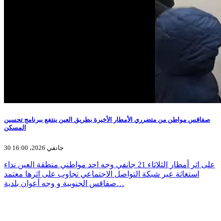
صفاقس مواطن من متضرري الأمطار الأخيرة بطريق العين ينتفع ببرنامج تحسين
المسكن
30 جانفي 2026، 16:00
على اثر أمطار الثلاثاء 21 جانفي وجه احد مواطني منطقة العين نداء
استغاثة عبر شبكة التواصل الاجتماعي تجاوب على اثرها معتمد
صفاقس الجنوبية و وجه أعوان بلدية…