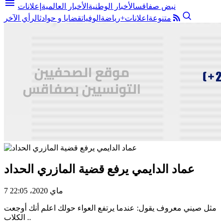
menu
نبض صفاقس
الأخبار الوطنية
الأخبار العالمية
إعلانات
متنوعة
اعلانات+
رياضة
الوفيات
قضايا و حوادث
الرأي الآخر
عماد الدايمي يرفع قضية المازري الحداد
7 ماي 2020، 22:05
مثل صيني معروف يقول: عندما يرتفع العواء حولك اعلم أنك أوجعت
الكلاب ..