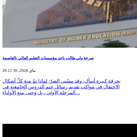
صرخة ولي طالب باحد مؤسسات التعليم العالي بالعاصمة
26 ماي 2026، 12:30
بحرقة كبيرة أسأل، وقد مسّني الضرّ: لماذا تمّ منع كلّ أشكال
الاحتفال في مواكب تقديم رسائل ختم الدروس الجامعية في
المرحلة الأولى ، بل وحتى منع الأولياء…