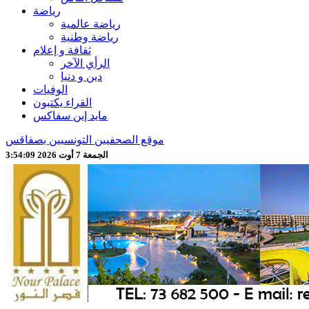
رياضة
رياضة عالمية
رياضة وطنية
ثقافة و إعلام
الرأي الآخر
دين و دنيا
الوفيات
القراء يكتبون
مايد إين سفاكس
موقع الصحفيين التونسيين بصفاقس
الجمعة 7 أوت 2026 3:54:11