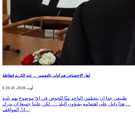
اهل الاختصاص هم اولى بالتفسير … عبد الكريم قطاطة
6 أوت 2026، 20:45
طبيعي جدا ان يتحمّس الواحد منّا للخوض في ايّ موضوع يهم بلده
… هذا دليل على اهتمامه بشؤون البلد …. لكن علينا جميعا ان ندرك
انّ المواقف…