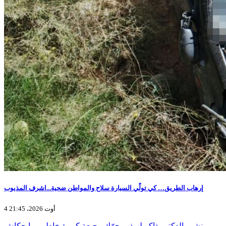
إرهاب الطريق… كي تولّي السيارة سلاح والمواطن ضحية...اشرف المذيوب
4 أوت 2026، 21:45
منشور الدكتور ذاكر لهيذب حرّك وجيعة كبيرة خاطرو ما حكاش