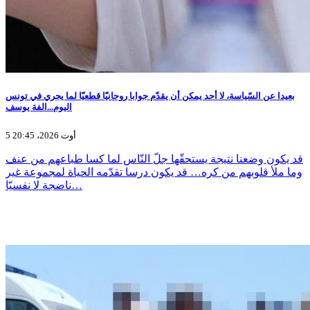
بعيدا عن السّياسة، لا أحد يمكن أن يقدّم جوابا روحانيّا قطعيّا لما يجري في تونس
اليوم...الفة يوسف
5 أوت 2026، 20:45
قد يكون وضعنا نتيجة يستحقّها جلّ النّاس لما كسا طباعهم من عنف
وما ملأ قلوبهم من كره… قد يكون درسا تقدّمه الحياة لمجموعة غير
ناضجة لا نفسيّا…