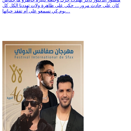
كان على حادث مرور… حكى على ظاهرة ولات تهددنا الكل كل
يوم.كي نسمعو على أم تفقد حياتها…