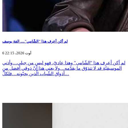
لم أكن أعرف هذا "الشّامي"..... الفة يوسف
6 أوت 2026، 22:15
لم أكن أعرف هذا "الشّامي" وهذا عاديّ، فهو ليس من جيلي…وأذني
الموسيقيّة قد لا تتذوّق ما يقدّمه…ولا يعني هذا أنّ ذوقي أفضل من
أذواق الشّباب الّذين يحبّونه…فلكلّ…