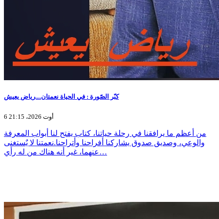
كبّر الصّورة : في الحياة نعمتان....رياض يعيش
6 أوت 2026، 21:15
من أعظم ما يرافقنا في رحلة حياتنا، كتاب يفتح لنا أبواب المعرفة
والوعي، وصديق صدوق يشاركنا أفراحنا وأتراحنا.نعمتنا لا يٌستغنى
عنهما، غير أنه هناك من له رأي…