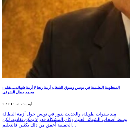
المنظومة التعليمية في تونس وسوق الشغل: أزمة ربط لا أزمة شهائد.....بقلم :
محمد جمال الشرفي
5 أوت 2026، 21:15
منذ سنوات طويلة، والحديث يدور في تونس حول أزمة البطالة
وسط أصحاب الشهائد العليا، وكأن المشكلة قدر لا يمكن تفاديه. لكن
الحقيقة أعمق من ذلك بكثير. فالتعليم…