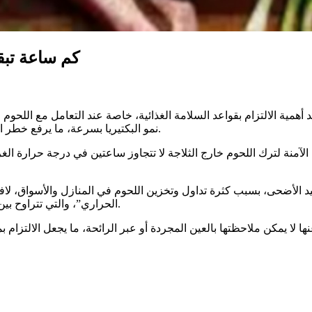
كم ساعة تبق
مية الالتزام بقواعد السلامة الغذائية، خاصة عند التعامل مع اللحوم الن
نمو البكتيريا بسرعة، ما يرفع خطر الإصابة بالتسمم الغذائي حتى في حال عدم تغيّر شكل أو رائحة الطعام.
 الآمنة لترك اللحوم خارج الثلاجة لا تتجاوز ساعتين في درجة حرارة ال
الأضحى، بسبب كثرة تداول وتخزين اللحوم في المنازل والأسواق، لافتً
الحراري”، والتي تتراوح بين 5 و60 درجة مئوية، حيث تتكاثر البكتيريا بشكل سريع داخل هذه البيئة.
 لا يمكن ملاحظتها بالعين المجردة أو عبر الرائحة، ما يجعل الالتزام 