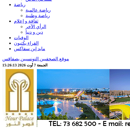
رياضة
رياضة عالمية
رياضة وطنية
ثقافة و إعلام
الرأي الآخر
دين و دنيا
الوفيات
القراء يكتبون
مايد إين سفاكس
موقع الصحفيين التونسيين بصفاقس
الجمعة 7 أوت 2026 15:26:15