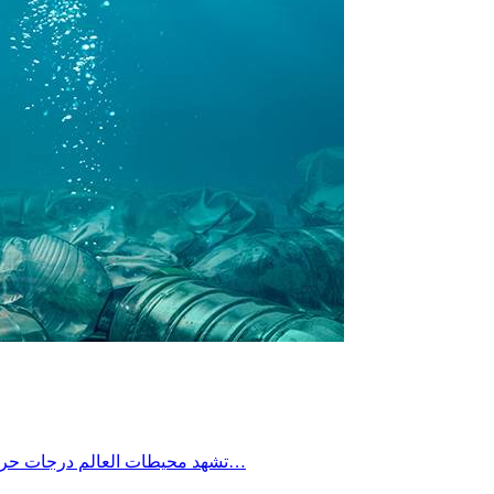
تشهد محيطات العالم درجات حرارة غير مسبوقة في هذا الوقت من العام، إذ حطّمت الرقم القياسي المسجّل لشهر جوان على الإطلاق، وفقًا لبيانات جديدة، ما ينذر بتداعيات…