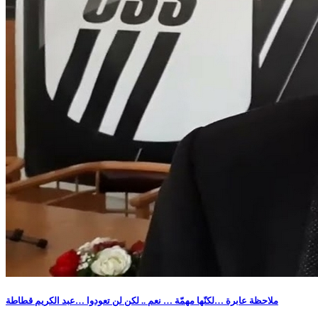
ملاحظة عابرة …لكنّها مهمّة … نعم .. لكن لن تعودوا …عبد الكريم قطاطة