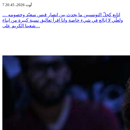
7 أوت 2026، 20:45
اتابع كجلّ التونسيين ما يحدث بين انصار قيس سعيّد وخصومه …
ولعلّي لا ابالغ في شيء خاصة وانا اقرأ تعاليق نسبة كبيرة من ابناء
شعبنا الكريم على…