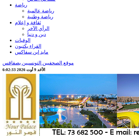
رياضة
رياضة عالمية
رياضة وطنية
ثقافة و إعلام
الرأي الآخر
دين و دنيا
الوفيات
القراء يكتبون
مايد إين سفاكس
موقع الصحفيين التونسيين بصفاقس
الأحَد 9 أوت 2026 6:02:35