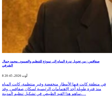
صفاقس : من تحويل ندرة المياه إلى نموذج للتنظيم والصمود...محمد جمال
الشرفي
8 أوت 2026، 20:45
في منطقة كانت فيها الأمطار منخفضة وغير منتظمة، كانت المياه
منذ فترة طويلة أحد الاهتمامات الرئيسية لسكان صفاقس. وقد
ساهم هذا القيد الطبيعي في تشكيل تنظيم المدينة،…