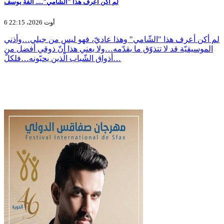
لم أكن أعرف هذا "الشّامي"..... الفة يوسف
6 أوت 2026، 22:15
لم أكن أعرف هذا "الشّامي" وهذا عاديّ، فهو ليس من جيلي…وأذني
الموسيقيّة قد لا تتذوّق ما يقدّمه…ولا يعني هذا أنّ ذوقي أفضل من
أذواق الشّباب الّذين يحبّونه…فلكلّ…