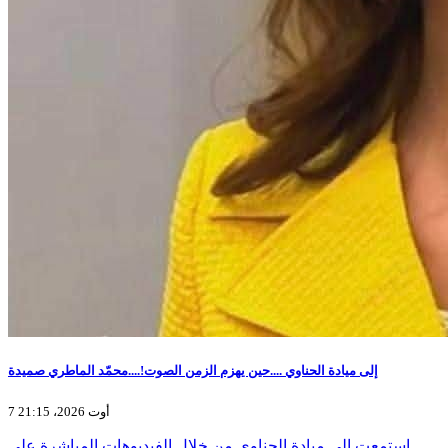
إلى ميادة الحناوي ....حين يهزم الزمن الصوت!....محمّد الماطري صميدة
7 أوت 2026، 21:15
استمعت إلى ميادة الحناوي من خلال الفيديوهات المباشرة على