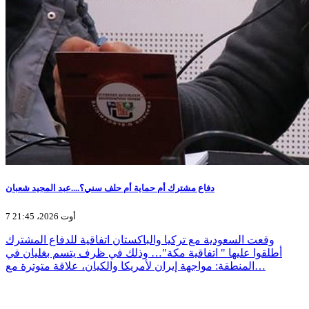
دفاع مشترك أم حماية أم حلف سني؟....عبد المجيد شعبان
7 أوت 2026، 21:45
وقعت السعودية مع تركيا والباكستان اتفاقية للدفاع المشترك
أطلقوا عليها " اتفاقية مكة"… وذلك في ظرف يتسم بغليان في
المنطقة: مواجهة إيران لأمريكا والكيان، علاقة متوترة مع…