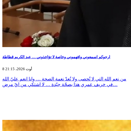
ارجوكم اسمعوني وافهموني وخاصة لا تؤاخذوني … عبد الكريم قطاطة
8 أوت 2026، 21:15
من نعم الله التي لا تُحصى ولا تُعدّ نعمة الصحة … وانا انعم عليّ الله
في خريف عمري هذا بصحّة جيّدة … لا اشتكي من ايّ مرض…