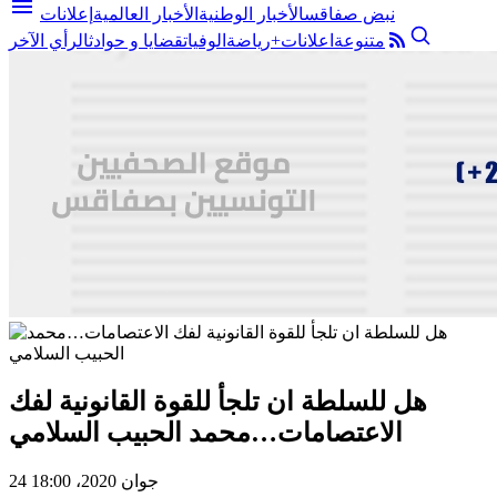
menu
نبض صفاقس
الأخبار الوطنية
الأخبار العالمية
إعلانات
متنوعة
اعلانات+
رياضة
الوفيات
قضايا و حوادث
الرأي الآخر
هل للسلطة ان تلجأ للقوة القانونية لفك
الاعتصامات…محمد الحبيب السلامي
24 جوان 2020، 18:00