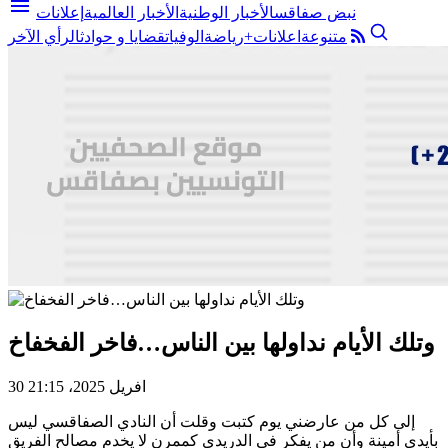
menu
نبض صفاقس
الأخبار الوطنية
الأخبار العالمية
إعلانات
متنوعة
اعلانات+
رياضة
الوفيات
قضايا و حوادث
الرأي الآخر
وتلك الأيام نداولها بين الناس…فاخر الفخفاخ
30 افريل 2025، 21:15
إلى كل من عارضني يوم كتبت وقلت أن النادي الصفاقسي ليس
بأيدي أمينة وأن من يفكر في الدريدي كممرن لا يخدم مصالح الفريق