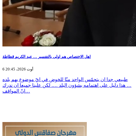
اهل الاختصاص هم اولى بالتفسير … عبد الكريم قطاطة
6 أوت 2026، 20:45
طبيعي جدا ان يتحمّس الواحد منّا للخوض في ايّ موضوع يهم بلده
… هذا دليل على اهتمامه بشؤون البلد …. لكن علينا جميعا ان ندرك
انّ المواقف…