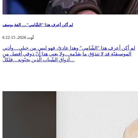
لم أكن أعرف هذا "الشّامي"..... الفة يوسف
6 أوت 2026، 22:15
لم أكن أعرف هذا "الشّامي" وهذا عاديّ، فهو ليس من جيلي…وأذني
الموسيقيّة قد لا تتذوّق ما يقدّمه…ولا يعني هذا أنّ ذوقي أفضل من
أذواق الشّباب الّذين يحبّونه…فلكلّ…