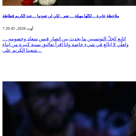
ملاحظة عابرة …لكنّها مهمّة … نعم .. لكن لن تعودوا …عبد الكريم قطاطة
7 أوت 2026، 20:45
اتابع كجلّ التونسيين ما يحدث بين انصار قيس سعيّد وخصومه …
ولعلّي لا ابالغ في شيء خاصة وانا اقرأ تعاليق نسبة كبيرة من ابناء
شعبنا الكريم على…