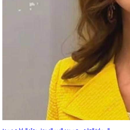
إلى ميادة الحناوي ....حين يهزم الزمن الصوت!....محمّد الماطري صميدة