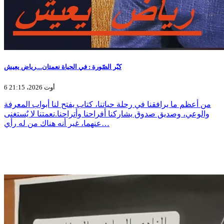
كبّر الصّورة : في الحياة نعمتان....رياض يعيش
6 أوت 2026، 21:15
من أعظم ما يرافقنا في رحلة حياتنا، كتاب يفتح لنا أبواب المعرفة
والوعي، وصديق صدوق يشاركنا أفراحنا وأتراحنا.نعمتنا لا يٌستغنى
عنهما، غير أنه هناك من له رأي…