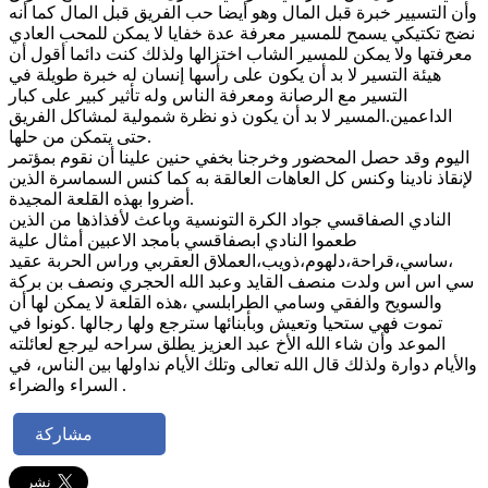
وأن التسيير خبرة قبل المال وهو أيضا حب الفريق قبل المال كما أنه
نضج تكتيكي يسمح للمسير معرفة عدة خفايا لا يمكن للمحب العادي
معرفتها ولا يمكن للمسير الشاب اختزالها ولذلك كنت دائما أقول أن
هيئة التسير لا بد أن يكون على رأسها إنسان له خبرة طويلة في
التسير مع الرصانة ومعرفة الناس وله تأثير كبير على كبار
الداعمين.المسير لا بد أن يكون ذو نظرة شمولية لمشاكل الفريق
حتى يتمكن من حلها.
اليوم وقد حصل المحضور وخرجنا بخفي حنين علينا أن نقوم بمؤتمر
لإنقاذ نادينا وكنس كل العاهات العالقة به كما كنس السماسرة الذين
أضروا بهذه القلعة المجيدة.
النادي الصفاقسي جواد الكرة التونسية وباعث لأفذاذها من الذين
طعموا النادي ابصفاقسي بأمجد الاعبين أمثال علية
ساسي،قراحة،دلهوم،ذويب،العملاق العقربي وراس الحربة عقيد،
سي اس اس ولدت منصف القايد وعبد الله الحجري ونصف بن بركة
والسويح والفقي وسامي الطرابلسي ،هذه القلعة لا يمكن لها أن
تموت فهي ستحيا وتعيش وبأبنائها سترجع ولها رجالها .كونوا في
الموعد وأن شاء الله الأخ عبد العزيز يطلق سراحه ليرجع لعائلته
والأيام دوارة ولذلك قال الله تعالى وتلك الأيام نداولها بين الناس، في
السراء والضراء .
مشاركة