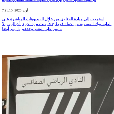
7 أوت 2026، 21:15
استمعت إلى ميادة الحناوي من خلال الفيديوهات المباشرة على
الفايسبوك المسربة من حفلة قرطاج فأيقنت مرة أخرى أن الزمن لا
يمر على البشر وحدهم بل يمر أيضا…