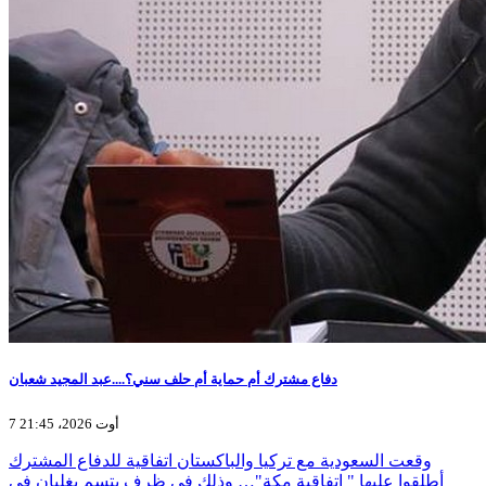
دفاع مشترك أم حماية أم حلف سني؟....عبد المجيد شعبان
7 أوت 2026، 21:45
وقعت السعودية مع تركيا والباكستان اتفاقية للدفاع المشترك
أطلقوا عليها " اتفاقية مكة"… وذلك في ظرف يتسم بغليان في