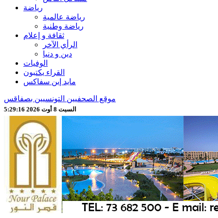
رياضة
رياضة عالمية
رياضة وطنية
ثقافة و إعلام
الرأي الآخر
دين و دنيا
الوفيات
القراء يكتبون
مايد إين سفاكس
موقع الصحفيين التونسيين بصفاقس
السبت 8 أوت 2026 5:29:18