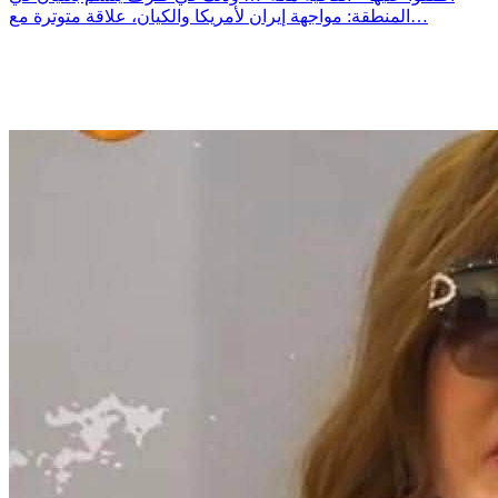
المنطقة: مواجهة إيران لأمريكا والكيان، علاقة متوترة مع…